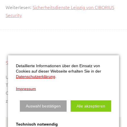
Weiterlesen:
Sicherheitsdienste Leipzig von CIBORIUS
Security
SERVICEDIENSTE
Detaillierte Informationen über den Einsatz von
Cookies auf dieser Webseite erhalten Sie in der
Unsere Leistungsübersicht: Postservice und
Datenschutzerklärung
.
Telefondienste, Personal-Service, Messe-Service und
Impressum
Chauffeurdienste: CIBORIUS – für Sie kompetent und
zuverlässig.
Auswahl bestätigen
Alle akzeptieren
Technisch notwendig