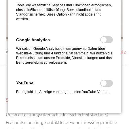
Tools, die wesentliche Services und Funktionen ermöglichen,
einschließlich Identitätsprüfung, Servicekontinuität und
Standortsicherheit. Diese Option kann nicht abgelehnt
werden.
Google Analytics
Wir setzen Google Analytics ein um anonyme Daten über
Weiterlesen:
Servicedienste Leipzig von CIBORIUS Security
Website-Nutzung und -Funktionalität sammeln. Wir nutzen die
Erkenntnisse, um unsere Produkte, Dienstleistungen und das
Benutzererlebnis zu verbessern.
YouTube
Ermöglicht die Anzeige von eingebetteten YouTube-Videos.
SICHERHEITSTECHNIK
Unsere Leistungsübersicht der Sicherheitstechnik:
Freilandsicherung, kontaktlose Fiebermessung, mobile