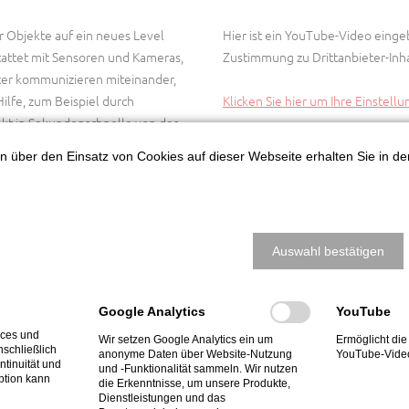
r Objekte auf ein neues Level
Hier ist ein YouTube-Video einge
tattet mit Sensoren und Kameras,
Zustimmung zu Drittanbieter-Inha
oter kommunizieren miteinander,
ilfe, zum Beispiel durch
Klicken Sie hier um Ihre Einstell
kt in Sekundenschnelle von der
nen über den Einsatz von Cookies auf dieser Webseite erhalten Sie in d
ontrolle von Gast und Gepäck.
iche Mitarbeiter unersetzlich.
Auswahl bestätigen
en Führungskräften geschult –
rer eigenen zertifizierten
ts- und
Google Analytics
YouTube
sige Mitarbeiter aus, die helfen,
ices und
 den Mindeststandard der
Wir setzen Google Analytics ein um
Ermöglicht die
nschließlich
anonyme Daten über Website-Nutzung
YouTube-Vide
ortbildung zur geprüften Schutz-
ntinuität und
und -Funktionalität sammeln. Wir nutzen
ption kann
die Erkenntnisse, um unsere Produkte,
Dienstleistungen und das