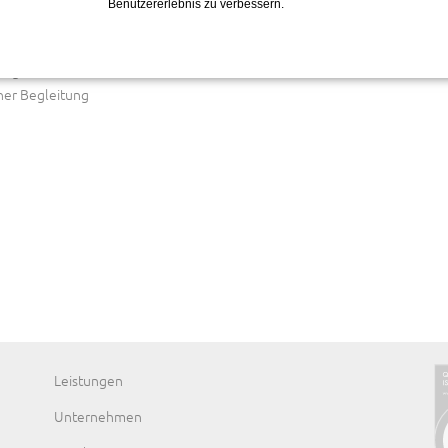
Benutzererlebnis zu verbessern.
:
siger Service- und
her Begleitung
Navigation
Leistungen
überspringen
Unternehmen