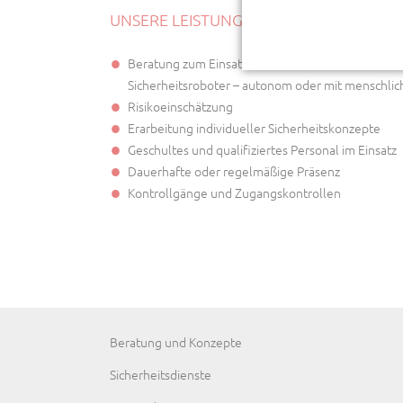
UNSERE LEISTUNGEN IM OBJEKTSCHUTZ
Beratung zum Einsatz hochmoderner und zuverläs
Sicherheitsroboter – autonom oder mit menschlic
Risikoeinschätzung
Erarbeitung individueller Sicherheitskonzepte
Geschultes und qualifiziertes Personal im Einsatz
Dauerhafte oder regelmäßige Präsenz
Kontrollgänge und Zugangskontrollen
Navigation
Beratung und Konzepte
überspringen
Sicherheitsdienste