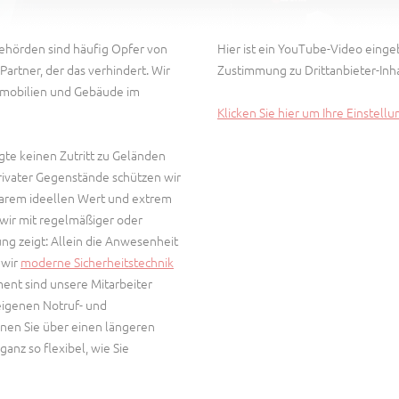
ehörden sind häufig Opfer von
Hier ist ein YouTube-Video einge
artner, der das verhindert. Wir
Zustimmung zu Drittanbieter-Inha
Immobilien und Gebäude im
Klicken Sie hier um Ihre Einstell
gte keinen Zutritt zu Geländen
ater Gegenstände schützen wir
arem ideellen Wert und extrem
wir mit regelmäßiger oder
ng zeigt: Allein die Anwesenheit
 wir
moderne Sicherheitstechnik
nt sind unsere Mitarbeiter
eigenen Notruf- und
nnen Sie über einen längeren
anz so flexibel, wie Sie