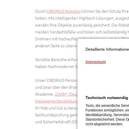
Durch
CIBORIUS Robotics
können Sie den Schutz Ihre
heben. Mit intelligenten Hightech-Lösungen, ausges
werden Ihre Objekte zuverlässig gesichert. Die Rob
melden Verdachtsfälle und holen sich selbstständig H
Drohnen mit hochauflösenden Kameras, um das Obje
anderen Seite zu überwachen.
Detaillierte Informatio
Sensible Bereiche erfordern eine effektive Zugangsk
Impressum
Neben hochmoderner Sicherheitstechnik, sind verlässl
Unser CIBORIUS Personal wird regelmäßig von eigen
und zwar über den Branchen-Standard hinaus. An unse
Akademie
„DASM“ (Deutsche Akademie für Sicherhei
Technisch notwendig
Managementausbildungen GmbH)
bilden wir erstklas
Tools, die wesentliche Serv
Ihr Hab und Gut zu bewachen. Dabei gehen wir über
Funktionen ermöglichen, ei
Sachkundeprüfung gem. §34a hinaus – u. A. mit der F
Identitätsprüfung, Serviceko
Standortsicherheit. Diese O
und Sicherheitskraft (GSSK).
nicht abgelehnt werden.