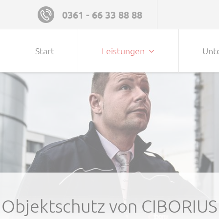
0361 - 66 33 88 88
Navigation überspringen
Start
Leistungen
Unt
Objektschutz von CIBORIUS