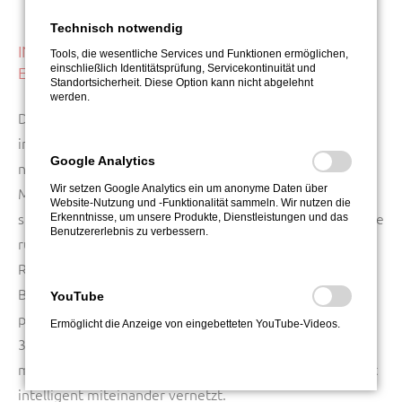
Technisch notwendig
INNOVATIVE MELDESYSTEME SICHERN IHR
Tools, die wesentliche Services und Funktionen ermöglichen,
einschließlich Identitätsprüfung, Servicekontinuität und
EIGENTUM
Standortsicherheit. Diese Option kann nicht abgelehnt
werden.
Die Arbeit von Security-Mitarbeitern kann durch
intelligent positionierte Sicherheitstechnik auf eine
Google Analytics
nahezu lückenlose Überwachung ergänzt werden.
Wir setzen Google Analytics ein um anonyme Daten über
Moderne schwenkbare Kameras und Meldesysteme
Website-Nutzung und -Funktionalität sammeln. Wir nutzen die
stellen sicher, dass Objekte und auch weitläufige Gelände
Erkenntnisse, um unsere Produkte, Dienstleistungen und das
Benutzererlebnis zu verbessern.
rund um die Uhr eingesehen und überwacht werden.
Radarsensorsysteme und Infrarotkameras erfassen die
Bewegungen potentieller Gefahren aus der Entfernung
YouTube
punktgenau. Mobilen Kameratürmen entgeht dank ihrer
Ermöglicht die Anzeige von eingebetteten YouTube-Videos.
360-Grad-Rundumsicht nahezu nichts. Und dank
moderner Sicherheitssoftware sind die Anlagen allesamt
intelligent miteinander vernetzt.