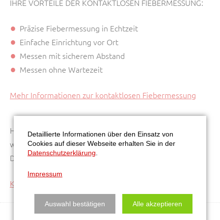
IHRE VORTEILE DER KONTAKTLOSEN FIEBERMESSUNG:
Präzise Fiebermessung in Echtzeit
Einfache Einrichtung vor Ort
Messen mit sicherem Abstand
Messen ohne Wartezeit
Mehr Informationen zur kontaktlosen Fiebermessung
Hier ist ein YouTube-Video eingebunden. Dieser Inhalt
Detaillierte Informationen über den Einsatz von
wird aufgrund Ihrer fehlenden Zustimmung zu
Cookies auf dieser Webseite erhalten Sie in der
Datenschutzerklärung
.
Drittanbieter-Inhalten nicht angezeigt.
Impressum
Klicken Sie hier um Ihre Einstellungen zu bearbeiten.
Auswahl bestätigen
Alle akzeptieren