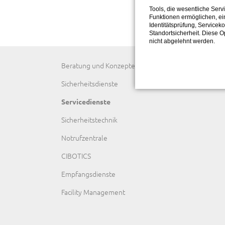
Tools, die wesentliche Serv
Funktionen ermöglichen, ei
Identitätsprüfung, Serviceko
Standortsicherheit. Diese O
nicht abgelehnt werden.
Navigation
Beratung und Konzepte
überspringen
Sicherheitsdienste
Servicedienste
Sicherheitstechnik
Notrufzentrale
CIBOTICS
Empfangsdienste
Facility Management