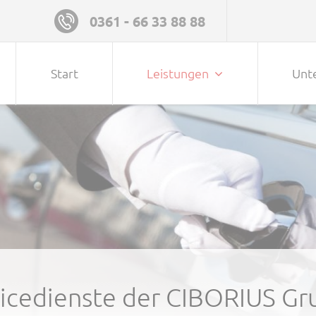
0361 - 66 33 88 88
Navigation überspringen
Start
Leistungen
Unt
icedienste der CIBORIUS G