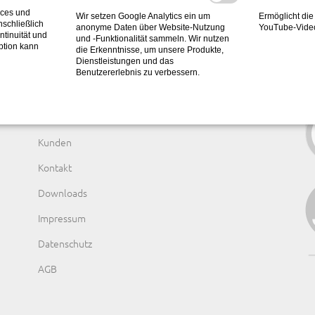
ices und
Wir setzen Google Analytics ein um
Ermöglicht die
nschließlich
anonyme Daten über Website-Nutzung
YouTube-Vide
ntinuität und
und -Funktionalität sammeln. Wir nutzen
ption kann
die Erkenntnisse, um unsere Produkte,
Dienstleistungen und das
Benutzererlebnis zu verbessern.
Navigation
Leistungen
überspringen
Unternehmen
Kunden
Kontakt
Downloads
Impressum
Datenschutz
AGB