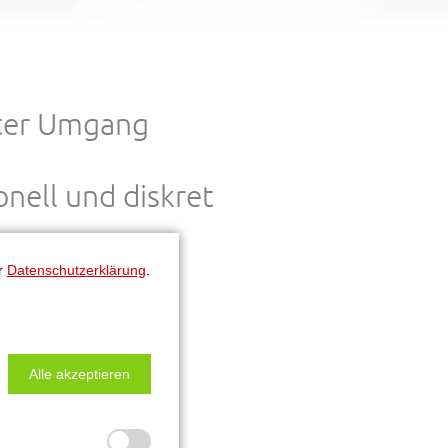
ter Umgang
onell und diskret
tig verfügbar
er
Datenschutzerklärung
.
cht angezeigt.
Alle akzeptieren